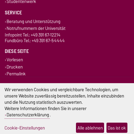
Studentenwerk
SERVICE
Beratung und Unterstützung
Notrufnummern der Universität
Infopoint Tel.: +49 391 67-12214
Fundbüro Tel.: +49 391 67-54444
DIESE SEITE
Vorlesen
Drucken
Permalink
Impressum
Wir verwenden Cookies und vergleichbare Technologien, um
unsere Website zuverlässig bereitzustellen, Inhalte einzubinden
Datenschutz
und die Nutzung statistisch auszuwerten.
Weitere Informationen finden Sie in unserer
Barrierefreiheit
Datenschutzerklärung
.
Cookie-Einstellungen
Cookie-Einstellungen
Alle ablehnen
Das ist ok