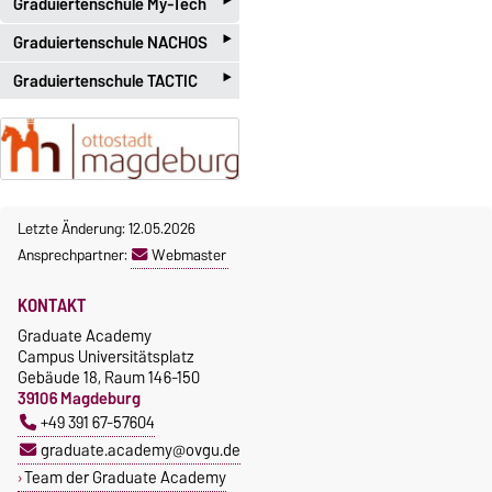
‣
Forschungsdatenmanagemen
finden Sie mehr
Graduiertenschule My-Tech
Bitte nehmen Sie Kontakt auf
t
Informationen.
‣
cometin@ovgu.de
zum
Team
Graduiertenschule NACHOS
PD Dr. Holger Eisele
Forschungsförderung
‣
Graduiertenschule TACTIC
Tel.: 0391-67-51713
Bianca Lange
holger.eisele@ovgu.de
Tel.: 0391-67-57228
Dr. Achim Engelhorn
Stabstelle Mikrotechnologie
bianca.lange@ovgu.de
Tel.: 0391-67-57645
https://www.nachos.ovgu.de
achim.engelhorn@ovgu.de
/
Letzte Änderung: 12.05.2026
https://tactic.ovgu.de/
Ansprechpartner:
Webmaster
KONTAKT
Graduate Academy
Campus Universitätsplatz
Gebäude 18, Raum 146-150
39106 Magdeburg
+49 391 67-57604
graduate.academy@ovgu.de
Team der Graduate Academy