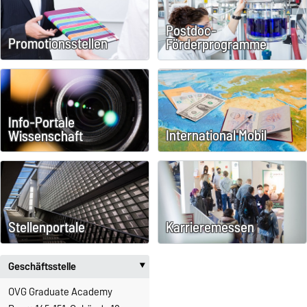
Postdoc-
Promotionsstellen
Förderprogramme
Info-Portale
International Mobil
Wissenschaft
Stellenportale
Karrieremessen
Geschäftsstelle
‣
OVG Graduate Academy