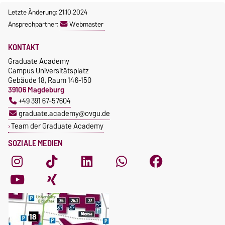
Tel.: 0391-67-57228
Dr. Achim Engelhorn
Letzte Änderung: 21.10.2024
Stabstelle Mikrotechnologie
bianca.lange@ovgu.de
Tel.: 0391-67-57645
Ansprechpartner:
Webmaster
https://www.nachos.ovgu.de
achim.engelhorn@ovgu.de
/
KONTAKT
https://tactic.ovgu.de/
Graduate Academy
Campus Universitätsplatz
Gebäude 18, Raum 146-150
39106 Magdeburg
+49 391 67-57604
graduate.academy@ovgu.de
Team der Graduate Academy
SOZIALE MEDIEN