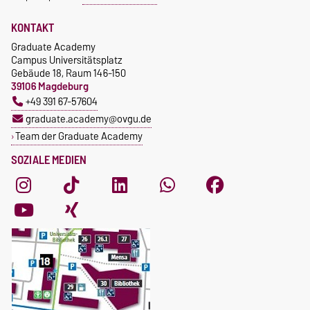
https://www.nachos.ovgu.de
achim.engelhorn@ovgu.de
/
KONTAKT
https://tactic.ovgu.de/
Graduate Academy
Campus Universitätsplatz
Gebäude 18, Raum 146-150
39106 Magdeburg
+49 391 67-57604
graduate.academy@ovgu.de
Team der Graduate Academy
SOZIALE MEDIEN