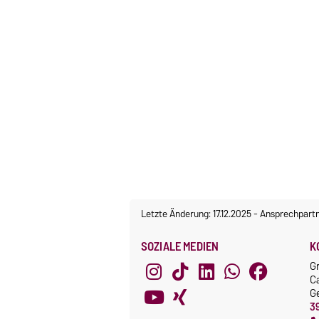
Letzte Änderung: 17.12.2025
-
Ansprechpart
SOZIALE MEDIEN
K
G
C
G
3