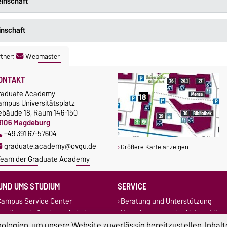
inschaft
inschaft
tner:
Webmaster
ONTAKT
raduate Academy
ampus Universitätsplatz
ebäude 18, Raum 146-150
9106 Magdeburg
+49 391 67-57604
graduate.academy@ovgu.de
Größere Karte anzeigen
eam der Graduate Academy
UND UMS STUDIUM
SERVICE
ampus Service Center
Beratung und Unterstützung
tudieren in Sachsen-Anhalt
Notrufnummern der Universität
Infopoint Tel.: +49 391 67-12214
Studentenwerk
logien, um unsere Website zuverlässig bereitzustellen, Inhalt