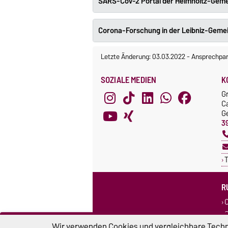
SARS-CoV-2 Portal der Helmholtz-Geme
Corona-Forschung in der Leibniz-Geme
Letzte Änderung: 03.03.2022
-
Ansprechpar
SOZIALE MEDIEN
K
G
C
G
3
T
R
C
S
Wir verwenden Cookies und vergleichbare Techno