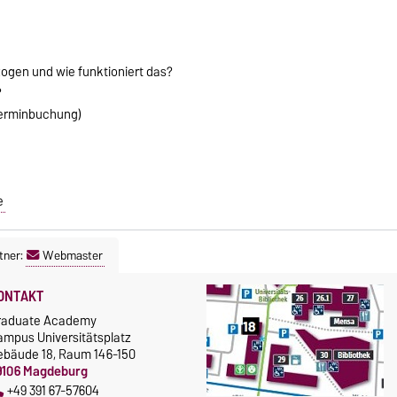
ogen und wie funktioniert das?
?
Terminbuchung)
e
tner:
Webmaster
ONTAKT
raduate Academy
ampus Universitätsplatz
ebäude 18, Raum 146-150
9106 Magdeburg
+49 391 67-57604