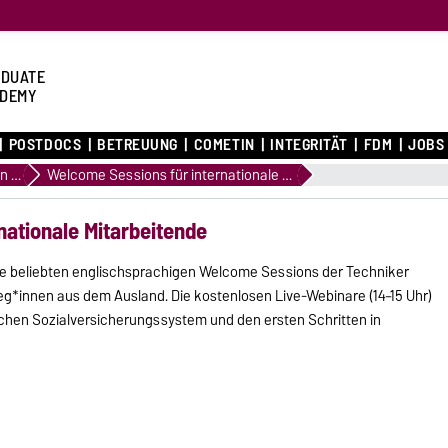
DUATE
DEMY
POSTDOCS
BETREUUNG
COMETIN
INTEGRITÄT
FDM
JOBS
Veranstaltungen überregional & online
Welcome Sessions für internationale Mitarbeitende
nationale Mitarbeitende
ie beliebten englischsprachigen Welcome Sessions der Techniker
leg*innen aus dem Ausland. Die kostenlosen Live-Webinare (14–15 Uhr)
hen Sozialversicherungssystem und den ersten Schritten in