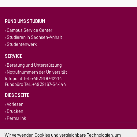
RUND UMS STUDIUM
Campus Service Center
Studieren in Sachsen-Anhalt
Studentenwerk
SERVICE
Beratung und Unterstützung
Notrufnummern der Universität
Infopoint Tel.: +49 391 67-12214
Fundbüro Tel.: +49 391 67-54444
DIESE SEITE
Vorlesen
Drucken
Permalink
Impressum
Wir verwenden Cookies und vergleichbare Technologien, um