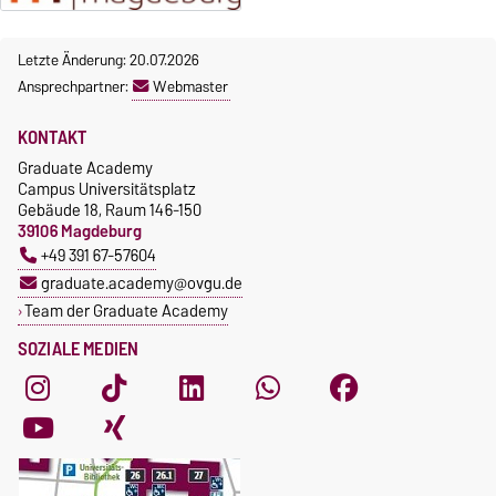
https://www.nachos.ovgu.de
achim.engelhorn@ovgu.de
/
Letzte Änderung: 20.07.2026
https://tactic.ovgu.de/
Ansprechpartner:
Webmaster
KONTAKT
Graduate Academy
Campus Universitätsplatz
Gebäude 18, Raum 146-150
39106 Magdeburg
+49 391 67-57604
graduate.academy@ovgu.de
Team der Graduate Academy
SOZIALE MEDIEN