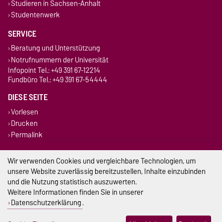
Studieren in Sachsen-Anhalt
Studentenwerk
SERVICE
Beratung und Unterstützung
Notrufnummern der Universität
Infopoint Tel.: +49 391 67-12214
Fundbüro Tel.: +49 391 67-54444
DIESE SEITE
Vorlesen
Drucken
Permalink
Impressum
Wir verwenden Cookies und vergleichbare Technologien, um
unsere Website zuverlässig bereitzustellen, Inhalte einzubinden
Datenschutz
und die Nutzung statistisch auszuwerten.
Weitere Informationen finden Sie in unserer
Barrierefreiheit
Datenschutzerklärung
.
Cookie-Einstellungen