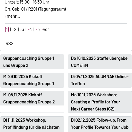
Uhrzeit: 15:00 - 16:30 Uhr
Ort: Geb. 01 / R201 (Tagungsraum)
mehr ...
[1]
|
2
|
3
|
4
|
5
vor
RSS
Gruppencoaching Gruppe 1
Do 16.10.2025 Staffelübergabe
und Gruppe 2
COMETiN
Mi 29.10.2025 Kickoff
Di 04.11.2025 ALUMNAE Online-
Gruppencoaching Gruppe 1
Treffen
Mi 05.11.2025 Kickoff
Mo 10.11.2025 Workshop:
Gruppencoaching Gruppe 2
Creating a Profile for Your
Next Career Steps (G2)
Di 11.11.2025 Workshop:
Di 02.12.2025 Follow-up: From
Profilfindung für die nächsten
Your Profile Towards Your Job