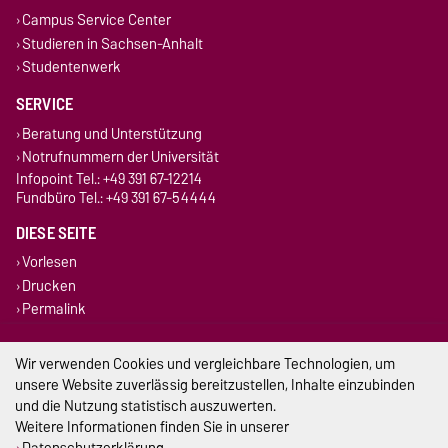
Campus Service Center
Studieren in Sachsen-Anhalt
Studentenwerk
SERVICE
Beratung und Unterstützung
Notrufnummern der Universität
Infopoint Tel.: +49 391 67-12214
Fundbüro Tel.: +49 391 67-54444
DIESE SEITE
Vorlesen
Drucken
Permalink
Impressum
Wir verwenden Cookies und vergleichbare Technologien, um
unsere Website zuverlässig bereitzustellen, Inhalte einzubinden
Datenschutz
und die Nutzung statistisch auszuwerten.
Weitere Informationen finden Sie in unserer
Barrierefreiheit
Datenschutzerklärung
.