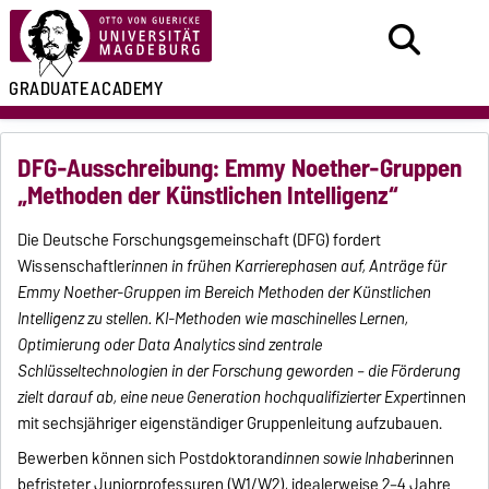
GRADUATE
ACADEMY
DFG-Ausschreibung: Emmy Noether-Gruppen
„Methoden der Künstlichen Intelligenz“
Die Deutsche Forschungsgemeinschaft (DFG) fordert
Wissenschaftler
innen in frühen Karrierephasen auf, Anträge für
Emmy Noether-Gruppen im Bereich Methoden der Künstlichen
Intelligenz zu stellen. KI-Methoden wie maschinelles Lernen,
Optimierung oder Data Analytics sind zentrale
Schlüsseltechnologien in der Forschung geworden – die Förderung
zielt darauf ab, eine neue Generation hochqualifizierter Expert
innen
mit sechsjähriger eigenständiger Gruppenleitung aufzubauen.
Bewerben können sich Postdoktorand
innen sowie Inhaber
innen
befristeter Juniorprofessuren (W1/W2), idealerweise 2–4 Jahre